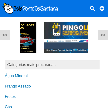
<<
>>
Categorias mais procuradas
Água Mineral
Frango Assado
Fretes
Gás