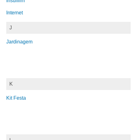
Insulfilm
Internet
J
Jardinagem
K
Kit Festa