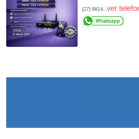
ver telefo
(27) 9814...