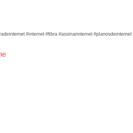
adeinternet #internet #fibra #assinarinternet #planosdeinternet
ne