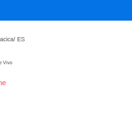
iacica/ ES
 e Vivo
ne